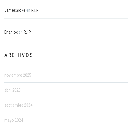
JamesGloke
en
R.I.P
Brianlox
en
R.I.P
ARCHIVOS
noviembre 2025
abril 2025
septiembre 2024
mayo 2024